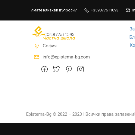
Имате някакви въпроси?
+359877611093
i
Стр
За
НАЧА
+359877611093
Бл
Ко
София
info@epistema-bg.com
Epistema-Bg © 2022 – 2023 | Всички права запазени!