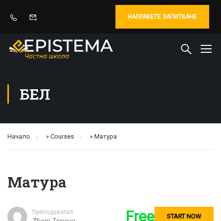
НАПРАВЕТЕ ЗАПИТВАНЕ
БЕЛ
Начало
»
Courses
»
Матура
Матура
Free
Преподавател
START NOW