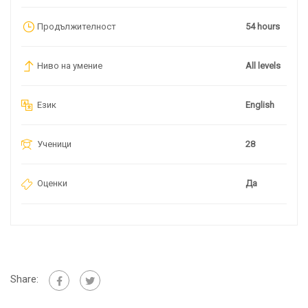
Продължителност
54 hours
Ниво на умение
All levels
Език
English
Ученици
28
Оценки
Да
Share: